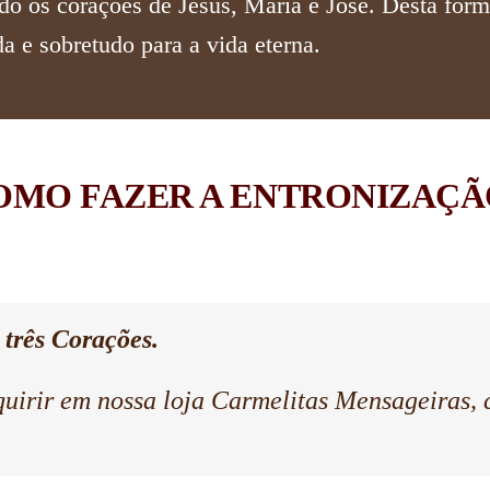
do os corações de Jesus, Maria e José. Desta for
a e sobretudo para a vida eterna.
OMO FAZER A ENTRONIZAÇÃ
 três Corações.
dquirir em nossa loja Carmelitas Mensageiras,