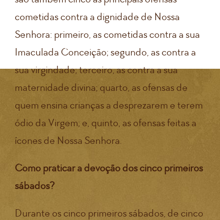
cometidas contra a dignidade de Nossa
Senhora: primeiro, as cometidas contra a sua
Imaculada Conceição; segundo, as contra a
sua virgindade; terceiro, as contra a sua
maternidade divina; quarto, as ofensas de
quem ensina crianças a desprezarem e terem
ódio da Virgem; e, quinto, as ofensas feitas a
ícones de Nossa Senhora.
Como praticar a devoção dos cinco primeiros
sábados?
Durante os cinco primeiros sábados, de cinco