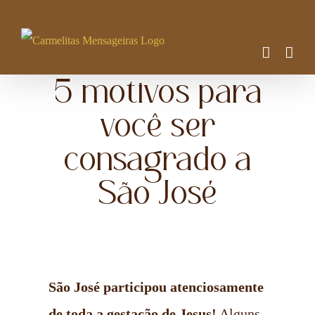
Ir
para
o
5 motivos para
conteúdo
você ser
consagrado a
São José
São José participou atenciosamente
de toda a gestação de Jesus!
Alguns