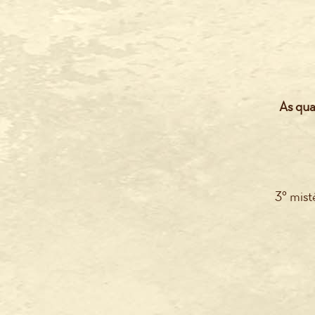
As qua
3º mist