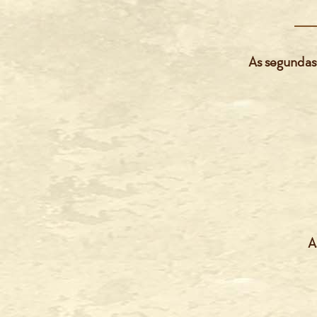
As segundas-
A