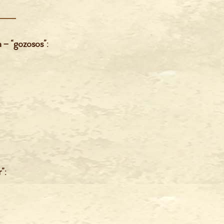
 – “gozosos”:
”: