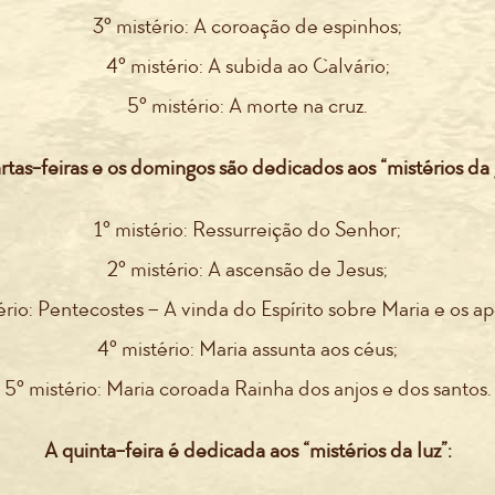
3º mistério: A coroação de espinhos;
4º mistério: A subida ao Calvário;
5º mistério: A morte na cruz.
rtas-feiras e os domingos são dedicados aos “mistérios da g
1º mistério: Ressurreição do Senhor;
2º mistério: A ascensão de Jesus;
ério: Pentecostes – A vinda do Espírito sobre Maria e os ap
4º mistério: Maria assunta aos céus;
5º mistério: Maria coroada Rainha dos anjos e dos santos.
A quinta-feira é dedicada aos “mistérios da luz”: