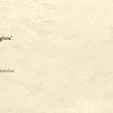
lória”:
óstolos;