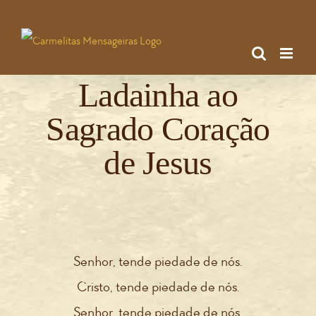
Ir
para
o
Ladainha ao
conteúdo
Sagrado Coração
de Jesus
Senhor, tende piedade de nós.
Cristo, tende piedade de nós.
Senhor, tende piedade de nós.