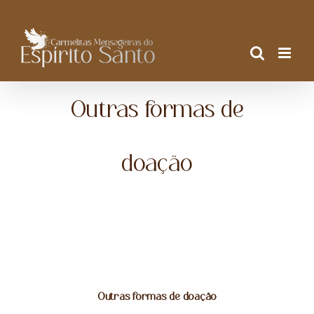
Ir
para
o
conteúdo
Outras formas de
doação
Outras formas de doação